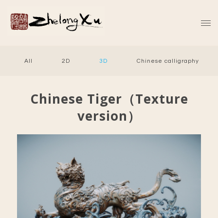
All
2D
3D
Chinese calligraphy
Chinese Tiger（Texture
version）