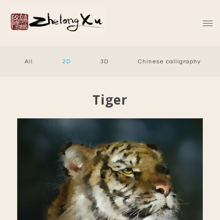
All
2D
3D
Chinese calligraphy
Tiger